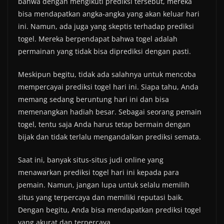
bahwa dengan mengikuti prediksi tersebut, mereka
bisa mendapatkan angka-angka yang akan keluar hari
ini. Namun, ada juga yang skeptis terhadap prediksi
togel. Mereka berpendapat bahwa togel adalah
permainan yang tidak bisa diprediksi dengan pasti.
Meskipun begitu, tidak ada salahnya untuk mencoba
mempercayai prediksi togel hari ini. Siapa tahu, Anda
memang sedang beruntung hari ini dan bisa
memenangkan hadiah besar. Sebagai seorang pemain
togel, tentu saja Anda harus tetap bermain dengan
bijak dan tidak terlalu mengandalkan prediksi semata.
Saat ini, banyak situs-situs judi online yang
menawarkan prediksi togel hari ini kepada para
pemain. Namun, jangan lupa untuk selalu memilih
situs yang terpercaya dan memiliki reputasi baik.
Dengan begitu, Anda bisa mendapatkan prediksi togel
yang akurat dan terpercaya.