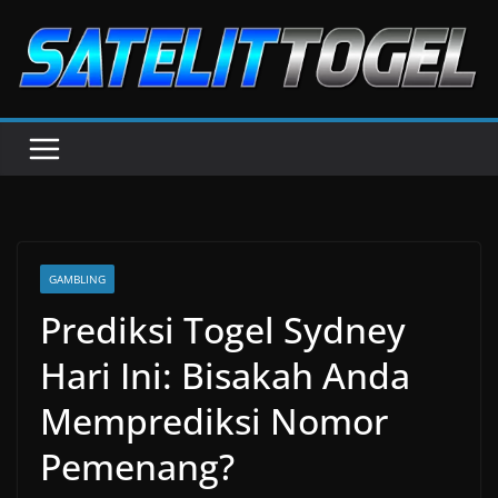
Skip
to
content
GAMBLING
Prediksi Togel Sydney
Hari Ini: Bisakah Anda
Memprediksi Nomor
Pemenang?