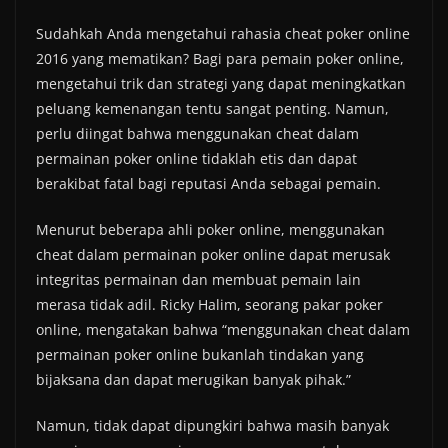
Sudahkah Anda mengetahui rahasia cheat poker online
2016 yang mematikan? Bagi para pemain poker online,
mengetahui trik dan strategi yang dapat meningkatkan
peluang kemenangan tentu sangat penting. Namun,
perlu diingat bahwa menggunakan cheat dalam
permainan poker online tidaklah etis dan dapat
berakibat fatal bagi reputasi Anda sebagai pemain.
Menurut beberapa ahli poker online, menggunakan
cheat dalam permainan poker online dapat merusak
integritas permainan dan membuat pemain lain
merasa tidak adil. Ricky Halim, seorang pakar poker
online, mengatakan bahwa “menggunakan cheat dalam
permainan poker online bukanlah tindakan yang
bijaksana dan dapat merugikan banyak pihak.”
Namun, tidak dapat dipungkiri bahwa masih banyak