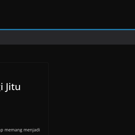
 Jitu
elap memang menjadi