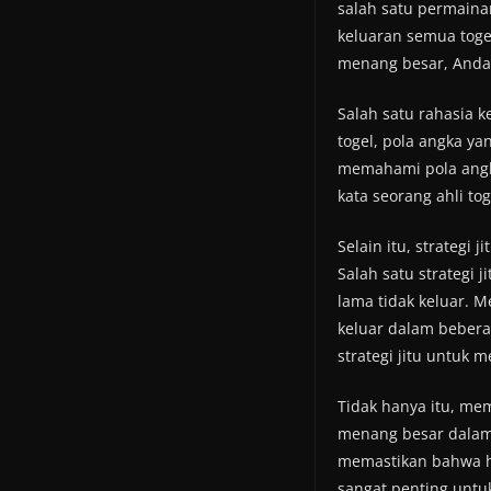
salah satu permainan
keluaran semua toge
menang besar, Anda
Salah satu rahasia 
togel, pola angka ya
memahami pola angka
kata seorang ahli tog
Selain itu, strateg
Salah satu strategi 
lama tidak keluar. M
keluar dalam bebera
strategi jitu untuk 
Tidak hanya itu, mem
menang besar dalam 
memastikan bahwa ha
sangat penting untuk