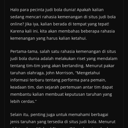
Halo para pecinta judi bola dunia! Apakah kalian
sedang mencari rahasia kemenangan di situs judi bola
online? Jika iya, kalian berada di tempat yang tepat!
Karena kali ini, kita akan membahas beberapa rahasia
kemenangan yang harus kalian ketahui.
Pertama-tama, salah satu rahasia kemenangan di situs
judi bola dunia adalah melakukan riset yang mendalam
tentang tim-tim yang akan bertanding. Menurut pakar
taruhan olahraga, John Morrison, “Mengetahui
informasi terbaru tentang performa para pemain,
keadaan tim, dan sejarah pertemuan antar tim dapat
membantu kalian membuat keputusan taruhan yang
lebih cerdas.”
Selain itu, penting juga untuk memahami berbagai
jenis taruhan yang tersedia di situs judi bola. Menurut