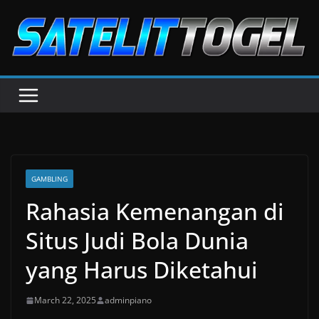
Skip
to
content
GAMBLING
Rahasia Kemenangan di
Situs Judi Bola Dunia
yang Harus Diketahui
March 22, 2025
adminpiano