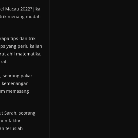
el Macau 2022? Jika
n trik menang mudah
pa tips dan trik
ps yang perlu kalian
ut ahli matematika,
rat.
n, seorang pakar
ih kemenangan
belum memasang
t Sarah, seorang
mun faktor
an teruslah