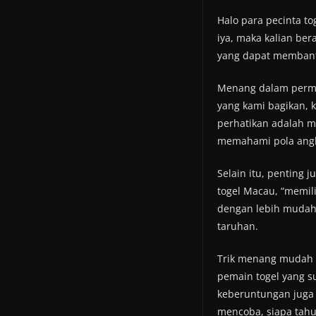
Halo para pecinta t
iya, maka kalian ber
yang dapat membant
Menang dalam perma
yang kami bagikan, k
perhatikan adalah m
memahami pola angk
Selain itu, penting 
togel Macau, “memil
dengan lebih mudah”
taruhan.
Trik menang mudah d
pemain togel yang s
keberuntungan juga 
mencoba, siapa tahu