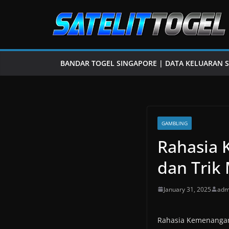
Skip
to
content
BANDAR TOGEL SINGAPORE | DATA KELUARAN SG
GAMBLING
Rahasia 
dan Tri
January 31, 2025
adm
Rahasia Kemenangan