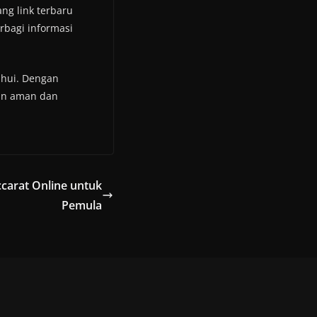
ng link terbaru
rbagi informasi
ahui. Dengan
gan aman dan
carat Online untuk
Pemula