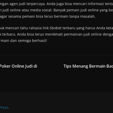
gan agen judi terpercaya, Anda juga bisa mencari informasi tenta
 judi online atau media sosial. Banyak pemain judi online yang be
u agar sesama pemain bisa terus bermain tanpa masalah.
tuk mencari tahu rahasia link Sbobet terbaru yang harus Anda ket
ink terbaru, Anda bisa terus menikmati permainan judi online den
rmain dan semoga berhasil!
oker Online Judi di
Tips Menang Bermain Bac
ress
.