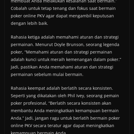
membuat Anda melakukan kesalahan saat bermain.”
Cobalah untuk tetap tenang dan fokus saat bermain
poker online PKV agar dapat mengambil keputusan
dengan lebih baik.
Rahasia ketiga adalah memahami aturan dan strategi
permainan. Menurut Doyle Brunson, seorang legenda
poker, “Memahami aturan dan strategi permainan
adalah kunci untuk meraih kemenangan dalam poker.”
Jadi, pastikan Anda memahami aturan dan strategi
permainan sebelum mulai bermain.
Rahasia keempat adalah berlatih secara konsisten.
Seperti yang dikatakan oleh Phil Ivey, seorang pemain
poker profesional, “Berlatih secara konsisten akan
membantu Anda meningkatkan kemampuan bermain
Anda.” Jadi, jangan ragu untuk berlatih bermain poker
online PKV secara teratur agar dapat meningkatkan
kemampuan bermain Anda.