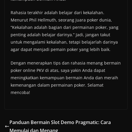
Rahasia terakhir adalah belajar dari kekalahan.
Menurut Phil Hellmuth, seorang juara poker dunia,
“Kekalahan adalah bagian dari permainan poker, yang
penting adalah belajar darinya.” Jadi, jangan takut
untuk mengalami kekalahan, tetapi belajarlah darinya
agar dapat menjadi pemain poker yang lebih baik.
Dengan menerapkan tips dan rahasia menang bermain
poker online PKV di atas, saya yakin Anda dapat
meningkatkan kemampuan bermain Anda dan meraih
kemenangan dalam permainan poker. Selamat
mencoba!
Panduan Bermain Slot Demo Pragmatic: Cara
Memulai dan Menang