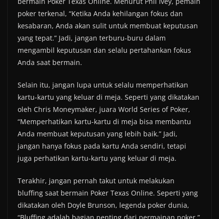
bermain Poker Texas Online. Menurut Phil Ivey, pemain
poker terkenal, “Ketika Anda kehilangan fokus dan
kesabaran, Anda akan sulit untuk membuat keputusan
yang tepat.” Jadi, jangan terburu-buru dalam
mengambil keputusan dan selalu pertahankan fokus
Anda saat bermain.
Selain itu, jangan lupa untuk selalu memperhatikan
kartu-kartu yang keluar di meja. Seperti yang dikatakan
oleh Chris Moneymaker, juara World Series of Poker,
“Memperhatikan kartu-kartu di meja bisa membantu
Anda membuat keputusan yang lebih baik.” Jadi,
jangan hanya fokus pada kartu Anda sendiri, tetapi
juga perhatikan kartu-kartu yang keluar di meja.
Terakhir, jangan pernah takut untuk melakukan
bluffing saat bermain Poker Texas Online. Seperti yang
dikatakan oleh Doyle Brunson, legenda poker dunia,
“Bluffing adalah bagian penting dari permainan poker.”