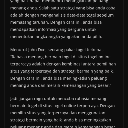
yang baik dapat membantu meningkatkan peluang
menang anda. Salah satu strategi yang bisa anda coba
adalah dengan menganalisis data-data togel sebelum
memasang taruhan. Dengan cara ini, anda bisa
mendapatkan informasi yang berguna untuk
menentukan angka-angka yang akan anda pilih.
Menurut John Doe, seorang pakar togel terkenal,
“Rahasia menang bermain togel di situs togel online
terpercaya adalah dengan kombinasi antara pemilihan
situs yang terpercaya dan strategi bermain yang baik.
Dengan cara ini, anda bisa meningkatkan peluang
menang anda dan meraih kemenangan yang besar.”
Jadi, jangan ragu untuk mencoba rahasia menang
bermain togel di situs togel online terpercaya. Dengan
memilih situs yang terpercaya dan menggunakan
strategi bermain yang baik, anda bisa meningkatkan
peluang menang anda dan meraih kemenangan besar