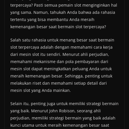
terpercaya? Pasti semua pemain slot menginginkan hal
yang sama. Namun, tahukah Anda bahwa ada rahasia
tertentu yang bisa membantu Anda meraih
kemenangan besar saat bermain slot terpercaya?
Salah satu rahasia untuk menang besar saat bermain
slot terpercaya adalah dengan memahami cara kerja
dari mesin slot itu sendiri. Menurut ahli perjudian,
memahami mekanisme dan pola pembayaran dari
mesin slot dapat meningkatkan peluang Anda untuk
meraih kemenangan besar. Sehingga, penting untuk
melakukan riset dan memahami setiap detail dari
mesin slot yang Anda mainkan.
Selain itu, penting juga untuk memiliki strategi bermain
yang baik. Menurut John Robison, seorang ahli
perjudian, memiliki strategi bermain yang baik adalah
kunci utama untuk meraih kemenangan besar saat