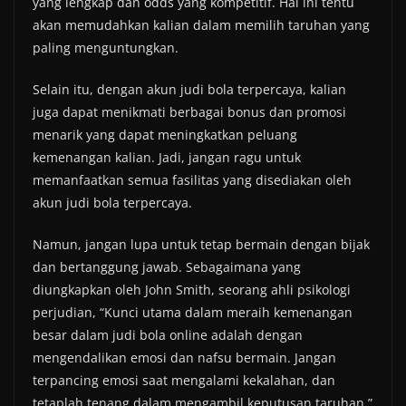
yang lengkap dan odds yang kompetitif. Hal ini tentu
akan memudahkan kalian dalam memilih taruhan yang
paling menguntungkan.
Selain itu, dengan akun judi bola terpercaya, kalian
juga dapat menikmati berbagai bonus dan promosi
menarik yang dapat meningkatkan peluang
kemenangan kalian. Jadi, jangan ragu untuk
memanfaatkan semua fasilitas yang disediakan oleh
akun judi bola terpercaya.
Namun, jangan lupa untuk tetap bermain dengan bijak
dan bertanggung jawab. Sebagaimana yang
diungkapkan oleh John Smith, seorang ahli psikologi
perjudian, “Kunci utama dalam meraih kemenangan
besar dalam judi bola online adalah dengan
mengendalikan emosi dan nafsu bermain. Jangan
terpancing emosi saat mengalami kekalahan, dan
tetaplah tenang dalam mengambil keputusan taruhan.”