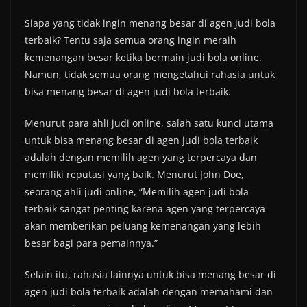
Siapa yang tidak ingin menang besar di agen judi bola
terbaik? Tentu saja semua orang ingin meraih
kemenangan besar ketika bermain judi bola online.
Namun, tidak semua orang mengetahui rahasia untuk
bisa menang besar di agen judi bola terbaik.
Menurut para ahli judi online, salah satu kunci utama
untuk bisa menang besar di agen judi bola terbaik
adalah dengan memilih agen yang terpercaya dan
memiliki reputasi yang baik. Menurut John Doe,
seorang ahli judi online, “Memilih agen judi bola
terbaik sangat penting karena agen yang terpercaya
akan memberikan peluang kemenangan yang lebih
besar bagi para pemainnya.”
Selain itu, rahasia lainnya untuk bisa menang besar di
agen judi bola terbaik adalah dengan memahami dan