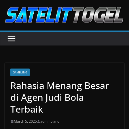
Skip
to
content
GAMBLING
Rahasia Menang Besar
di Agen Judi Bola
Terbaik
March 5, 2025
adminpiano