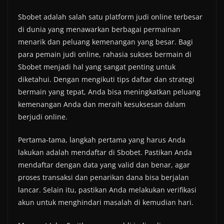
Sbobet adalah salah satu platform judi online terbesar
di dunia yang menawarkan berbagai permainan
menarik dan peluang kemenangan yang besar. Bagi
para pemain judi online, rahasia sukses bermain di
Sbobet menjadi hal yang sangat penting untuk
diketahui. Dengan mengikuti tips daftar dan strategi
bermain yang tepat, Anda bisa meningkatkan peluang
kemenangan Anda dan meraih kesuksesan dalam
berjudi online.
Pertama-tama, langkah pertama yang harus Anda
lakukan adalah mendaftar di Sbobet. Pastikan Anda
mendaftar dengan data yang valid dan benar, agar
proses transaksi dan penarikan dana bisa berjalan
lancar. Selain itu, pastikan Anda melakukan verifikasi
akun untuk menghindari masalah di kemudian hari.