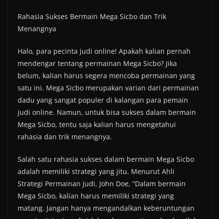
Rahasia Sukses Bermain Mega Sicbo dan Trik
Menangnya
Halo, para pecinta judi online! Apakah kalian pernah
mendengar tentang permainan Mega Sicbo? Jika
belum, kalian harus segera mencoba permainan yang
satu ini. Mega Sicbo merupakan varian dari permainan
dadu yang sangat populer di kalangan para pemain
judi online. Namun, untuk bisa sukses dalam bermain
Mega Sicbo, tentu saja kalian harus mengetahui
rahasia dan trik menangnya.
Salah satu rahasia sukses dalam bermain Mega Sicbo
adalah memiliki strategi yang jitu. Menurut Ahli
Strategi Permainan Judi, John Doe, “Dalam bermain
Mega Sicbo, kalian harus memiliki strategi yang
matang. Jangan hanya mengandalkan keberuntungan