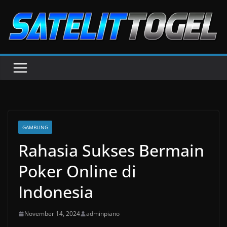
Skip
to
content
GAMBLING
Rahasia Sukses Bermain
Poker Online di
Indonesia
November 14, 2024
adminpiano