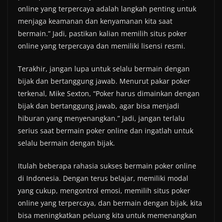
online yang terpercaya adalah langkah penting untuk
menjaga keamanan dan kenyamanan kita saat
bermain.” Jadi, pastikan kalian memilih situs poker
online yang terpercaya dan memiliki lisensi resmi.
Terakhir, jangan lupa untuk selalu bermain dengan
bijak dan bertanggung jawab. Menurut pakar poker
terkenal, Mike Sexton, “Poker harus dimainkan dengan
bijak dan bertanggung jawab, agar bisa menjadi
hiburan yang menyenangkan.” Jadi, jangan terlalu
serius saat bermain poker online dan ingatlah untuk
selalu bermain dengan bijak.
Itulah beberapa rahasia sukses bermain poker online
di Indonesia. Dengan terus belajar, memiliki modal
yang cukup, mengontrol emosi, memilih situs poker
online yang terpercaya, dan bermain dengan bijak, kita
bisa meningkatkan peluang kita untuk memenangkan