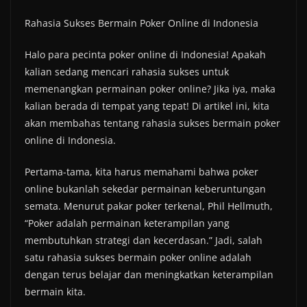
Rahasia Sukses Bermain Poker Online di Indonesia
Halo para pecinta poker online di Indonesia! Apakah
kalian sedang mencari rahasia sukses untuk
memenangkan permainan poker online? Jika iya, maka
kalian berada di tempat yang tepat! Di artikel ini, kita
akan membahas tentang rahasia sukses bermain poker
online di Indonesia.
Pertama-tama, kita harus memahami bahwa poker
online bukanlah sekedar permainan keberuntungan
semata. Menurut pakar poker terkenal, Phil Hellmuth,
“Poker adalah permainan keterampilan yang
membutuhkan strategi dan kecerdasan.” Jadi, salah
satu rahasia sukses bermain poker online adalah
dengan terus belajar dan meningkatkan keterampilan
bermain kita.