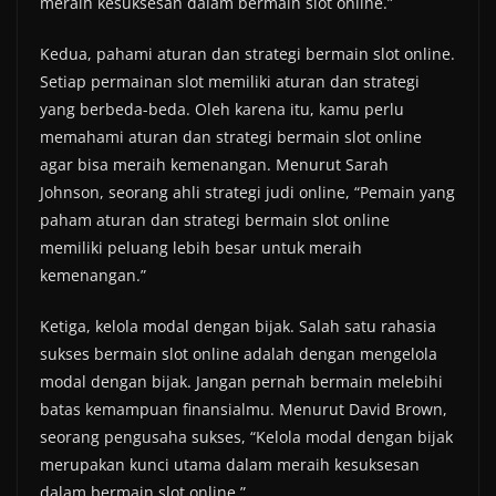
meraih kesuksesan dalam bermain slot online.”
Kedua, pahami aturan dan strategi bermain slot online.
Setiap permainan slot memiliki aturan dan strategi
yang berbeda-beda. Oleh karena itu, kamu perlu
memahami aturan dan strategi bermain slot online
agar bisa meraih kemenangan. Menurut Sarah
Johnson, seorang ahli strategi judi online, “Pemain yang
paham aturan dan strategi bermain slot online
memiliki peluang lebih besar untuk meraih
kemenangan.”
Ketiga, kelola modal dengan bijak. Salah satu rahasia
sukses bermain slot online adalah dengan mengelola
modal dengan bijak. Jangan pernah bermain melebihi
batas kemampuan finansialmu. Menurut David Brown,
seorang pengusaha sukses, “Kelola modal dengan bijak
merupakan kunci utama dalam meraih kesuksesan
dalam bermain slot online.”