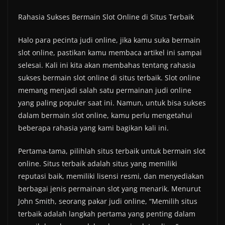
Rahasia Sukses Bermain Slot Online di Situs Terbaik
Halo para pecinta judi online, jika kamu suka bermain
slot online, pastikan kamu membaca artikel ini sampai
selesai. Kali ini kita akan membahas tentang rahasia
sukses bermain slot online di situs terbaik. Slot online
memang menjadi salah satu permainan judi online
yang paling populer saat ini. Namun, untuk bisa sukses
dalam bermain slot online, kamu perlu mengetahui
beberapa rahasia yang kami bagikan kali ini.
Pertama-tama, pilihlah situs terbaik untuk bermain slot
online. Situs terbaik adalah situs yang memiliki
reputasi baik, memiliki lisensi resmi, dan menyediakan
berbagai jenis permainan slot yang menarik. Menurut
John Smith, seorang pakar judi online, “Memilih situs
terbaik adalah langkah pertama yang penting dalam