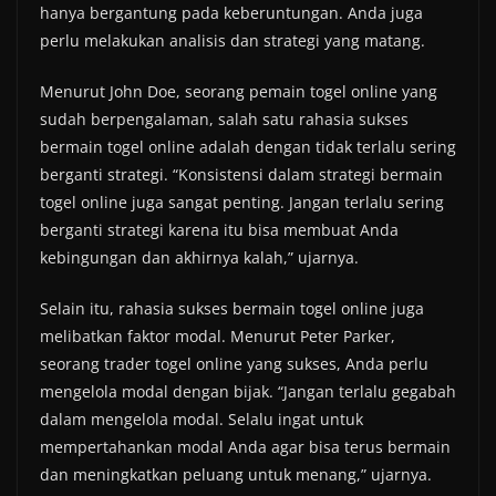
hanya bergantung pada keberuntungan. Anda juga
perlu melakukan analisis dan strategi yang matang.
Menurut John Doe, seorang pemain togel online yang
sudah berpengalaman, salah satu rahasia sukses
bermain togel online adalah dengan tidak terlalu sering
berganti strategi. “Konsistensi dalam strategi bermain
togel online juga sangat penting. Jangan terlalu sering
berganti strategi karena itu bisa membuat Anda
kebingungan dan akhirnya kalah,” ujarnya.
Selain itu, rahasia sukses bermain togel online juga
melibatkan faktor modal. Menurut Peter Parker,
seorang trader togel online yang sukses, Anda perlu
mengelola modal dengan bijak. “Jangan terlalu gegabah
dalam mengelola modal. Selalu ingat untuk
mempertahankan modal Anda agar bisa terus bermain
dan meningkatkan peluang untuk menang,” ujarnya.