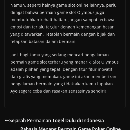
Namun, seperti halnya game slot online lainnya, perlu
diingat bahwa bermain game slot Olympus juga
membutuhkan kehati-hatian. Jangan sampai terbawa
emosi dan terlalu tergiur dengan kemenangan besar
yang ditawarkan. Tetaplah bermain dengan bijak dan
tetapkan batasan dalam bermain.
Jadi, bagi kamu yang sedang mencari pengalaman
bermain game slot terbaru yang menarik, Slot Olympus
adalah pilihan yang tepat. Dengan fitur-fitur inovatif
dan grafis yang memukau, game ini akan memberikan
pengalaman bermain yang tidak akan kamu lupakan.
Ayo segera coba dan rasakan sensasinya sendiri!
Sejarah Permainan Togel Dulu di Indonesia
Rahasia Menang Bermain Game Poker Online