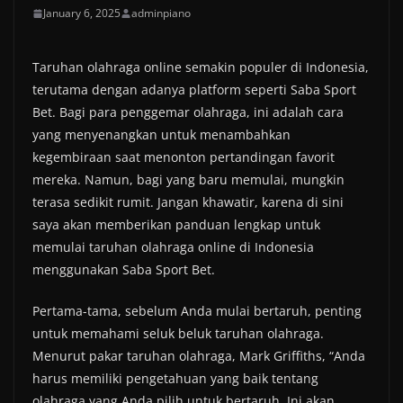
January 6, 2025
adminpiano
Taruhan olahraga online semakin populer di Indonesia,
terutama dengan adanya platform seperti Saba Sport
Bet. Bagi para penggemar olahraga, ini adalah cara
yang menyenangkan untuk menambahkan
kegembiraan saat menonton pertandingan favorit
mereka. Namun, bagi yang baru memulai, mungkin
terasa sedikit rumit. Jangan khawatir, karena di sini
saya akan memberikan panduan lengkap untuk
memulai taruhan olahraga online di Indonesia
menggunakan Saba Sport Bet.
Pertama-tama, sebelum Anda mulai bertaruh, penting
untuk memahami seluk beluk taruhan olahraga.
Menurut pakar taruhan olahraga, Mark Griffiths, “Anda
harus memiliki pengetahuan yang baik tentang
olahraga yang Anda pilih untuk bertaruh. Ini akan