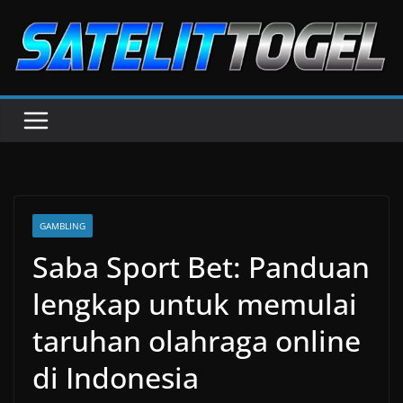
Skip
to
content
GAMBLING
Saba Sport Bet: Panduan
lengkap untuk memulai
taruhan olahraga online
di Indonesia