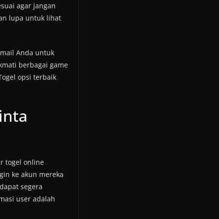
esuai agar jangan
n lupa untuk lihat
email Anda untuk
ikmati berbagai game
ogel opsi terbaik
inta
 togel online
gin ke akun mereka
dapat segera
rmasi user adalah