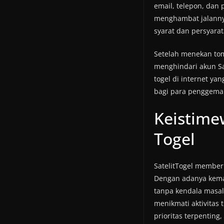
email, telepon, dan
menghambat jalannya
syarat dan persyara
Setelah menekan tom
menghindari akun Sa
togel di internet ya
bagi para penggemar 
Keistime
Togel
SatelitTogel member
Dengan adanya kema
tanpa kendala masa
menikmati aktivitas
prioritas terpenting