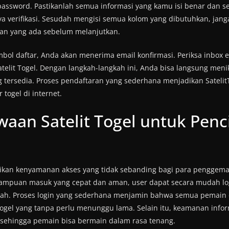
 password. Pastikanlah semua informasi yang kamu isi benar dan s
 verifikasi. Sesudah mengisi semua kolom yang dibutuhkan, janga
tan yang ada sebelum melanjutkan.
bol daftar, Anda akan menerima email konfirmasi. Periksa inbox 
telit Togel. Dengan langkah-langkah ini, Anda bisa langsung men
ng tersedia. Proses pendaftaran yang sederhana menjadikan SatelitT
togel di internet.
waan Satelit Togel untuk Penc
ikan kenyamanan akses yang tidak sebanding bagi para penggemar
mpuan masuk yang cepat dan aman, user dapat secara mudah lo
lah. Proses login yang sederhana menjamin bahwa semua pemain 
 togel yang tanpa perlu menunggu lama. Selain itu, keamanan info
, sehingga pemain bisa bermain dalam rasa tenang.