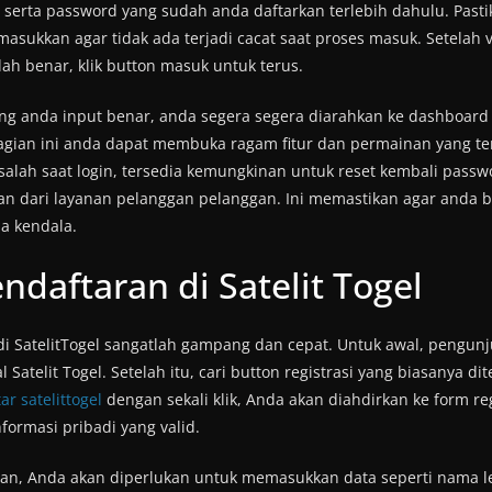
erta password yang sudah anda daftarkan terlebih dahulu. Past
masukkan agar tidak ada terjadi cacat saat proses masuk. Setelah v
ah benar, klik button masuk untuk terus.
ang anda input benar, anda segera segera diarahkan ke dashboar
 bagian ini anda dapat membuka ragam fitur dan permainan yang te
lah saat login, tersedia kemungkinan untuk reset kembali passw
 dari layanan pelanggan pelanggan. Ini memastikan agar anda b
a kendala.
ndaftaran di Satelit Togel
di SatelitTogel sangatlah gampang dan cepat. Untuk awal, pengun
al Satelit Togel. Setelah itu, cari button registrasi yang biasanya d
ar satelittogel
dengan sekali klik, Anda akan diahdirkan ke form reg
formasi pribadi yang valid.
an, Anda akan diperlukan untuk memasukkan data seperti nama l