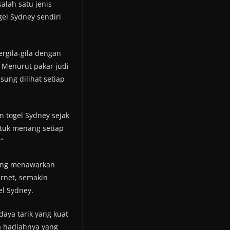
alah satu jenis
el Sydney sendiri
rgila-gila dengan
 Menurut pakar judi
sung dilihat setiap
n togel Sydney sejak
ntuk menang setiap
”
 yang menawarkan
rnet, semakin
l Sydney.
daya tarik yang kuat
a hadiahnya yang