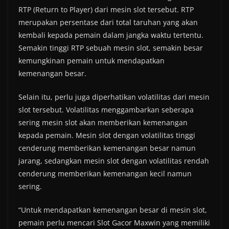
RTP (Return to Player) dari mesin slot tersebut. RTP
merupakan persentase dari total taruhan yang akan
kembali kepada pemain dalam jangka waktu tertentu.
Semakin tinggi RTP sebuah mesin slot, semakin besar
kemungkinan pemain untuk mendapatkan
kemenangan besar.
Selain itu, perlu juga diperhatikan volatilitas dari mesin
slot tersebut. Volatilitas menggambarkan seberapa
sering mesin slot akan memberikan kemenangan
kepada pemain. Mesin slot dengan volatilitas tinggi
cenderung memberikan kemenangan besar namun
jarang, sedangkan mesin slot dengan volatilitas rendah
cenderung memberikan kemenangan kecil namun
sering.
“Untuk mendapatkan kemenangan besar di mesin slot,
pemain perlu mencari Slot Gacor Maxwin yang memiliki