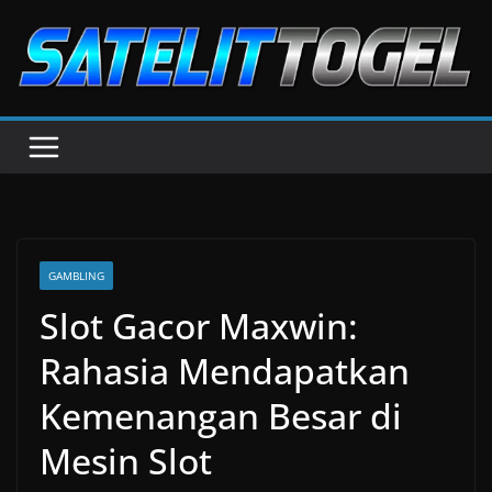
Skip
to
content
GAMBLING
Slot Gacor Maxwin:
Rahasia Mendapatkan
Kemenangan Besar di
Mesin Slot