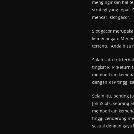
menginginkan hal te
strategi yang tepat
mencari slot gacor.
Slot gacor merupaka
kemenangan. Menemu
tertentu, Anda bis
Salah satu trik ter
tingkat RTP (Return 
memberikan kemenang
dengan RTP tinggi s
Selain itu, penting 
JohnSlots, seorang a
memberikan kemenang
tinggi cenderung me
sesuai dengan gaya