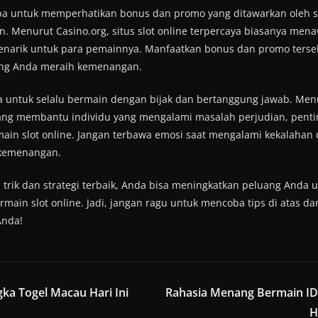
lupa untuk memperhatikan bonus dan promo yang ditawarkan oleh si
. Menurut Casino.org, situs slot online terpercaya biasanya men
narik untuk para pemainnya. Manfaatkan bonus dan promo terse
ng Anda meraih kemenangan.
pa untuk selalu bermain dengan bijak dan bertanggung jawab. Me
ang membantu individu yang mengalami masalah perjudian, penti
rmain slot online. Jangan terbawa emosi saat mengalami kekalahan 
 kemenangan.
rik dan strategi terbaik, Anda bisa meningkatkan peluang Anda
ain slot online. Jadi, jangan ragu untuk mencoba tips di atas da
Anda!
a Togel Macau Hari Ini
Rahasia Menang Bermain ID
H