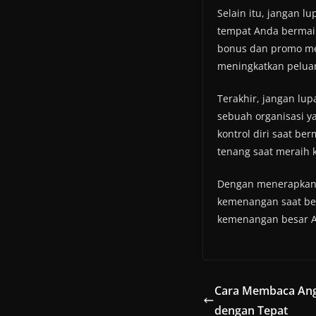
Selain itu, jangan 
tempat Anda bermain
bonus dan promo me
meningkatkan pelua
Terakhir, jangan lu
sebuah organisasi y
kontrol diri saat be
tenang saat meraih
Dengan menerapkan t
kemenangan saat berm
kemenangan besar 
Cara Membaca Angk
dengan Tepat