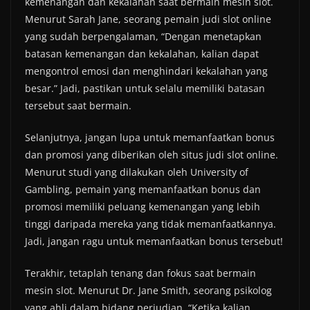
kemenangan dan kekalahan saat bermain mesin slot.
Menurut Sarah Jane, seorang pemain judi slot online
yang sudah berpengalaman, “Dengan menetapkan
batasan kemenangan dan kekalahan, kalian dapat
mengontrol emosi dan menghindari kekalahan yang
besar.” Jadi, pastikan untuk selalu memiliki batasan
tersebut saat bermain.
Selanjutnya, jangan lupa untuk memanfaatkan bonus
dan promosi yang diberikan oleh situs judi slot online.
Menurut studi yang dilakukan oleh University of
Gambling, pemain yang memanfaatkan bonus dan
promosi memiliki peluang kemenangan yang lebih
tinggi daripada mereka yang tidak memanfaatkannya.
Jadi, jangan ragu untuk memanfaatkan bonus tersebut!
Terakhir, tetaplah tenang dan fokus saat bermain
mesin slot. Menurut Dr. Jane Smith, seorang psikolog
yang ahli dalam bidang perjudian, “Ketika kalian