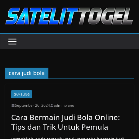
Skip
to
content
cara judi bola
GAMBLING
September 26, 2024
adminpiano
Cara Bermain Judi Bola Online:
Tips dan Trik Untuk Pemula