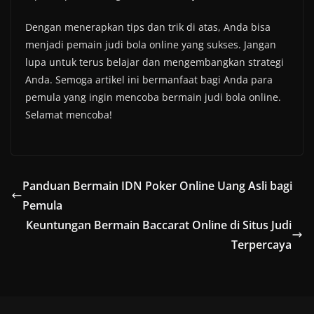
Dengan menerapkan tips dan trik di atas, Anda bisa
menjadi pemain judi bola online yang sukses. Jangan
lupa untuk terus belajar dan mengembangkan strategi
Anda. Semoga artikel ini bermanfaat bagi Anda para
pemula yang ingin mencoba bermain judi bola online.
Selamat mencoba!
Panduan Bermain IDN Poker Online Uang Asli bagi
Pemula
Keuntungan Bermain Baccarat Online di Situs Judi
Terpercaya