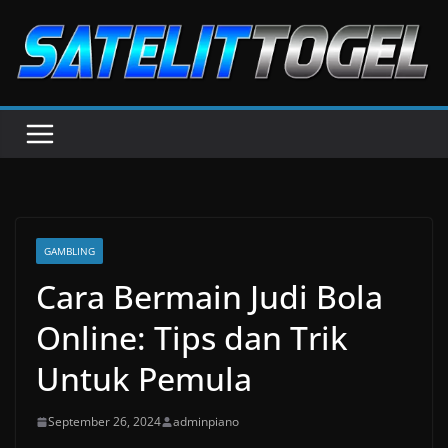
Skip
to
content
GAMBLING
Cara Bermain Judi Bola
Online: Tips dan Trik
Untuk Pemula
September 26, 2024
adminpiano