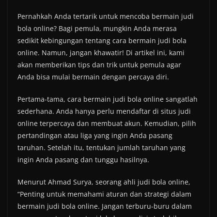
Pernahkah Anda tertarik untuk mencoba bermain judi
bola online? Bagi pemula, mungkin Anda merasa
sedikit kebingungan tentang cara bermain judi bola
online. Namun, jangan khawatir! Di artikel ini, kami
akan memberikan tips dan trik untuk pemula agar
Anda bisa mulai bermain dengan percaya diri.
Pertama-tama, cara bermain judi bola online sangatlah
sederhana. Anda hanya perlu mendaftar di situs judi
online terpercaya dan membuat akun. Kemudian, pilih
pertandingan atau liga yang ingin Anda pasang
taruhan. Setelah itu, tentukan jumlah taruhan yang
ingin Anda pasang dan tunggu hasilnya.
Menurut Ahmad Surya, seorang ahli judi bola online,
“Penting untuk memahami aturan dan strategi dalam
bermain judi bola online. Jangan terburu-buru dalam