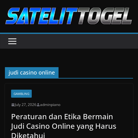
Skip
to
content
judi casino online
GAMBLING
July 27, 2026
adminpiano
Peraturan dan Etika Bermain
Judi Casino Online yang Harus
Diketahui