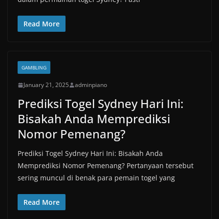
Read More
GAMBLING
January 21, 2025
adminpiano
Prediksi Togel Sydney Hari Ini:
Bisakah Anda Memprediksi
Nomor Pemenang?
Prediksi Togel Sydney Hari Ini: Bisakah Anda
Memprediksi Nomor Pemenang? Pertanyaan tersebut
sering muncul di benak para pemain togel yang
Read More