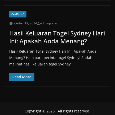
GAMBLING
October 19, 2024
adminpiano
Hasil Keluaran Togel Sydney Hari
Ini: Apakah Anda Menang?
Hasil Keluaran Togel Sydney Hari Ini: Apakah Anda
Menang? Halo para pecinta togel Sydney! Sudah
melihat hasil keluaran togel Sydney
Read More
Copyright © 2026
. All rights reserved.