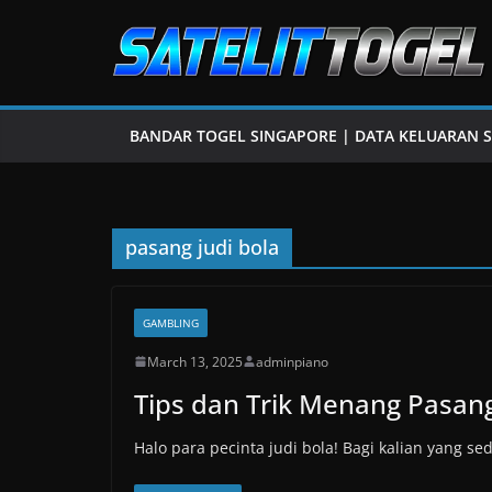
Skip
to
content
BANDAR TOGEL SINGAPORE | DATA KELUARAN SG
pasang judi bola
GAMBLING
March 13, 2025
adminpiano
Tips dan Trik Menang Pasang
Halo para pecinta judi bola! Bagi kalian yang se