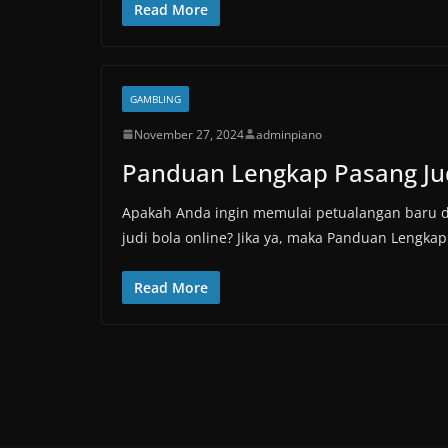
Read More
GAMBLING
November 27, 2024
adminpiano
Panduan Lengkap Pasang Jud
Apakah Anda ingin memulai petualangan baru
judi bola online? Jika ya, maka Panduan Lengkap
Read More