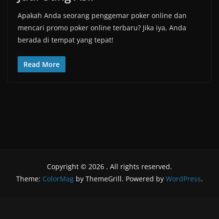
Apakah Anda seorang penggemar poker online dan
mencari promo poker online terbaru? Jika iya, Anda
berada di tempat yang tepat!
Read More
Copyright © 2026
. All rights reserved.
Theme:
ColorMag
by ThemeGrill. Powered by
WordPress
.