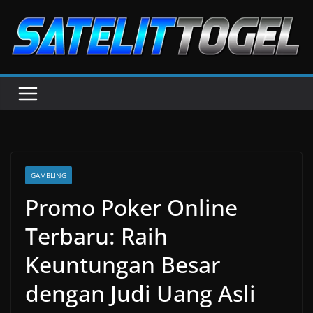
Skip
to
content
GAMBLING
Promo Poker Online
Terbaru: Raih
Keuntungan Besar
dengan Judi Uang Asli