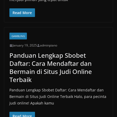
Read More
GAMBLING
January 19, 2025
adminpiano
Panduan Lengkap Sbobet
Daftar: Cara Mendaftar dan
Bermain di Situs Judi Online
Terbaik
Panduan Lengkap Sbobet Daftar: Cara Mendaftar dan
Bermain di Situs Judi Online Terbaik Halo, para pecinta
judi online! Apakah kamu
Read More