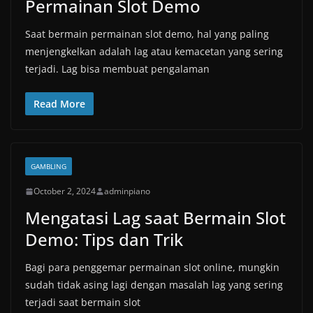
Permainan Slot Demo
Saat bermain permainan slot demo, hal yang paling
menjengkelkan adalah lag atau kemacetan yang sering
terjadi. Lag bisa membuat pengalaman
Read More
GAMBLING
October 2, 2024
adminpiano
Mengatasi Lag saat Bermain Slot
Demo: Tips dan Trik
Bagi para penggemar permainan slot online, mungkin
sudah tidak asing lagi dengan masalah lag yang sering
terjadi saat bermain slot