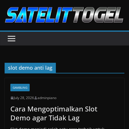
Skip
to
content
slot demo anti lag
GAMBLING
July 28, 2026
adminpiano
Cara Mengoptimalkan Slot
Demo agar Tidak Lag