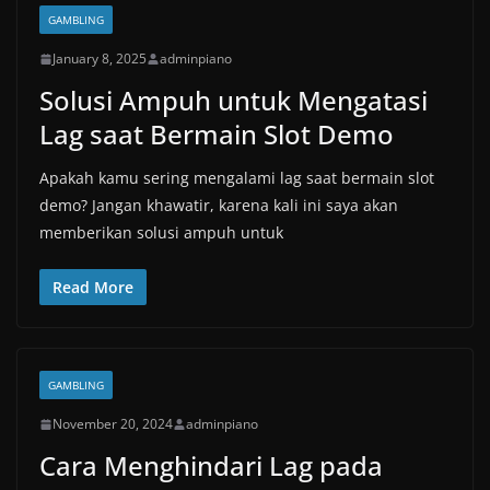
GAMBLING
January 8, 2025
adminpiano
Solusi Ampuh untuk Mengatasi
Lag saat Bermain Slot Demo
Apakah kamu sering mengalami lag saat bermain slot
demo? Jangan khawatir, karena kali ini saya akan
memberikan solusi ampuh untuk
Read More
GAMBLING
November 20, 2024
adminpiano
Cara Menghindari Lag pada