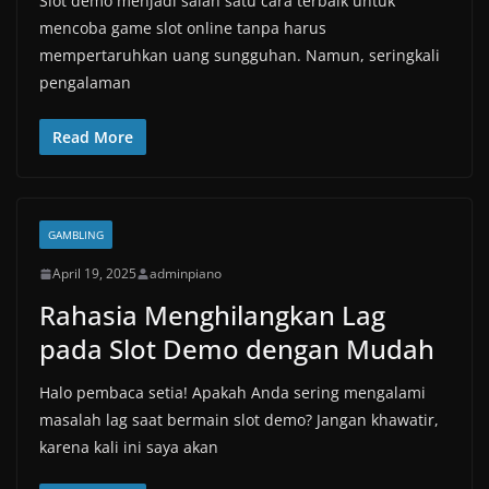
Slot demo menjadi salah satu cara terbaik untuk
mencoba game slot online tanpa harus
mempertaruhkan uang sungguhan. Namun, seringkali
pengalaman
Read More
GAMBLING
April 19, 2025
adminpiano
Rahasia Menghilangkan Lag
pada Slot Demo dengan Mudah
Halo pembaca setia! Apakah Anda sering mengalami
masalah lag saat bermain slot demo? Jangan khawatir,
karena kali ini saya akan