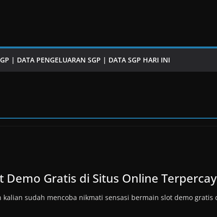
P | DATA PENGELUARAN SGP | DATA SGP HARI INI
t Demo Gratis di Situs Online Terperca
 kalian sudah mencoba nikmati sensasi bermain slot demo gratis d