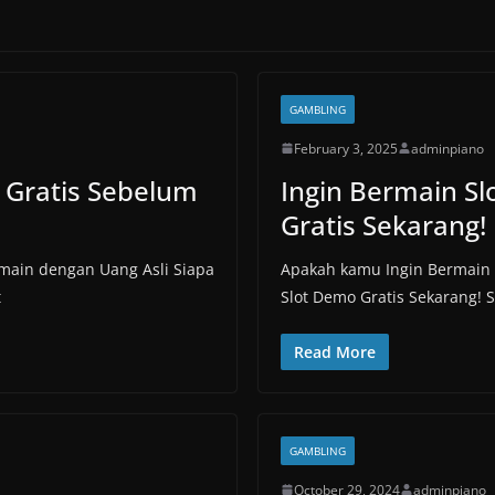
GAMBLING
February 3, 2025
adminpiano
 Gratis Sebelum
Ingin Bermain Sl
Gratis Sekarang!
main dengan Uang Asli Siapa
Apakah kamu Ingin Bermain 
t
Slot Demo Gratis Sekarang! S
Read More
GAMBLING
October 29, 2024
adminpiano