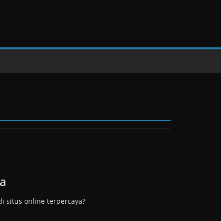
ya
i situs online terpercaya?