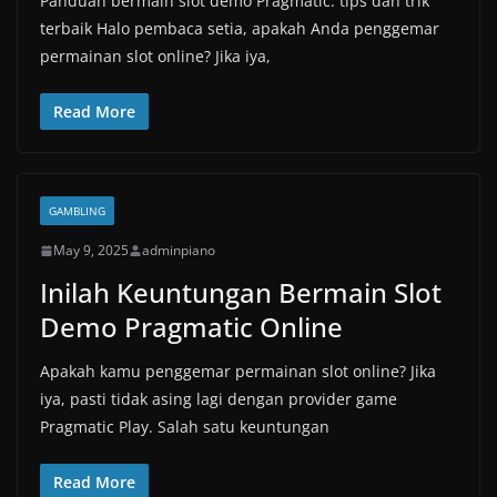
Panduan bermain slot demo Pragmatic: tips dan trik
terbaik Halo pembaca setia, apakah Anda penggemar
permainan slot online? Jika iya,
Read More
GAMBLING
May 9, 2025
adminpiano
Inilah Keuntungan Bermain Slot
Demo Pragmatic Online
Apakah kamu penggemar permainan slot online? Jika
iya, pasti tidak asing lagi dengan provider game
Pragmatic Play. Salah satu keuntungan
Read More