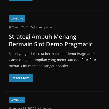
GAMBLING
March 21, 2025
adminpiano
Strategi Ampuh Menang
Bermain Slot Demo Pragmatic
Siapa yang tidak suka bermain slot demo Pragmatic?
Game dengan tampilan yang memukau dan fitur-fitur
menarik ini memang sangat populer
Read More
GAMBLING
January 28, 2025
adminpiano