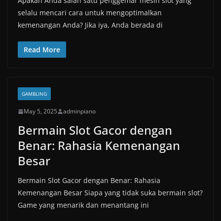
Apakah Anda salah satu penggemar mesin slot yang
selalu mencari cara untuk mengoptimalkan
kemenangan Anda? Jika iya, Anda berada di
Read More
GAMBLING
May 5, 2025
adminpiano
Bermain Slot Gacor dengan
Benar: Rahasia Kemenangan
Besar
Bermain Slot Gacor dengan Benar: Rahasia
Kemenangan Besar Siapa yang tidak suka bermain slot?
Game yang menarik dan menantang ini