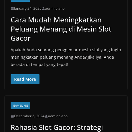
January 24, 2025
adminpiano
Cara Mudah Meningkatkan
Peluang Menang di Mesin Slot
Gacor
Apakah Anda seorang penggemar mesin slot yang ingin
meningkatkan peluang menang Anda? Jika iya, Anda
berada di tempat yang tepat!
Read More
GAMBLING
December 6, 2024
adminpiano
Rahasia Slot Gacor: Strategi