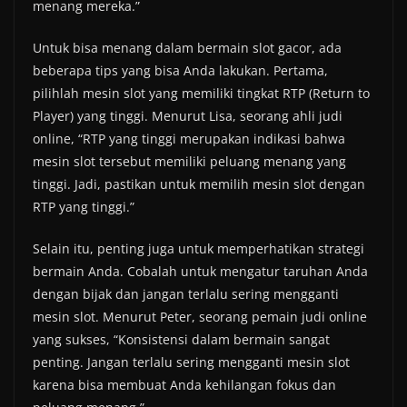
menang mereka.”
Untuk bisa menang dalam bermain slot gacor, ada
beberapa tips yang bisa Anda lakukan. Pertama,
pilihlah mesin slot yang memiliki tingkat RTP (Return to
Player) yang tinggi. Menurut Lisa, seorang ahli judi
online, “RTP yang tinggi merupakan indikasi bahwa
mesin slot tersebut memiliki peluang menang yang
tinggi. Jadi, pastikan untuk memilih mesin slot dengan
RTP yang tinggi.”
Selain itu, penting juga untuk memperhatikan strategi
bermain Anda. Cobalah untuk mengatur taruhan Anda
dengan bijak dan jangan terlalu sering mengganti
mesin slot. Menurut Peter, seorang pemain judi online
yang sukses, “Konsistensi dalam bermain sangat
penting. Jangan terlalu sering mengganti mesin slot
karena bisa membuat Anda kehilangan fokus dan