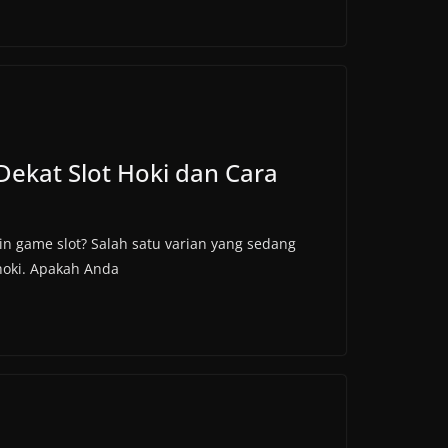
ekat Slot Hoki dan Cara
in game slot? Salah satu varian yang sedang
 hoki. Apakah Anda