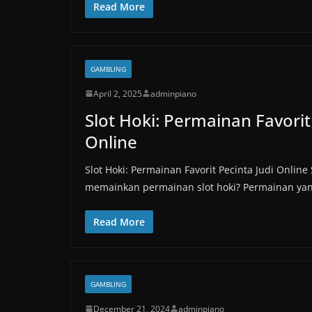
Read More
GAMBLING
April 2, 2025
adminpiano
Slot Hoki: Permainan Favorit
Online
Slot Hoki: Permainan Favorit Pecinta Judi Online
memainkan permainan slot hoki? Permainan ya
Read More
GAMBLING
December 21, 2024
adminpiano