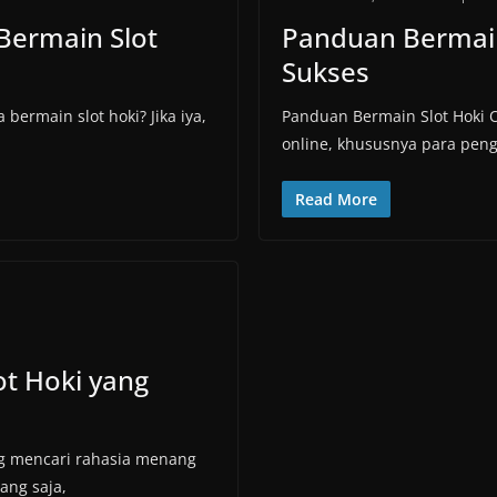
Bermain Slot
Panduan Bermain
Sukses
 bermain slot hoki? Jika iya,
Panduan Bermain Slot Hoki O
online, khususnya para peng
Read More
t Hoki yang
ng mencari rahasia menang
ang saja,