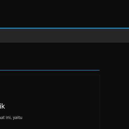
ik
t ini, yaitu