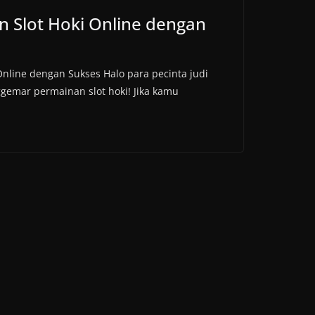
 Slot Hoki Online dengan
nline dengan Sukses Halo para pecinta judi
gemar permainan slot hoki! Jika kamu