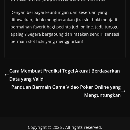
Dengan berbagai keuntungan dan keseruan yang
ditawarkan, tidak mengherankan jika slot hoki menjadi
permainan favorit bagi pecinta judi online. Jadi, tunggu
apalagi? Segera bergabung dan rasakan sendiri sensasi
bermain slot hoki yang menggiurkan!
Cara Membuat Prediksi Togel Akurat Berdasarkan
Data yang Valid
Panduan Bermain Game Video Poker Online yang
Menguntungkan
Copyright © 2026
. All rights reserved.