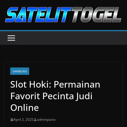
Skip
to
content
GAMBLING
Slot Hoki: Permainan
Favorit Pecinta Judi
Online
April 2, 2025
adminpiano