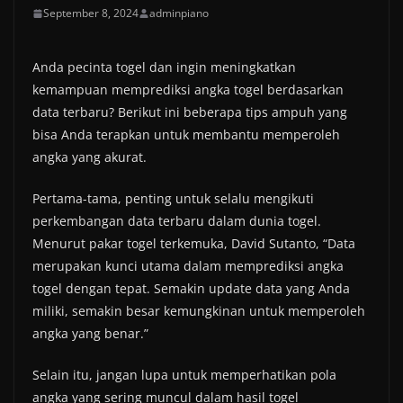
September 8, 2024
adminpiano
Anda pecinta togel dan ingin meningkatkan
kemampuan memprediksi angka togel berdasarkan
data terbaru? Berikut ini beberapa tips ampuh yang
bisa Anda terapkan untuk membantu memperoleh
angka yang akurat.
Pertama-tama, penting untuk selalu mengikuti
perkembangan data terbaru dalam dunia togel.
Menurut pakar togel terkemuka, David Sutanto, “Data
merupakan kunci utama dalam memprediksi angka
togel dengan tepat. Semakin update data yang Anda
miliki, semakin besar kemungkinan untuk memperoleh
angka yang benar.”
Selain itu, jangan lupa untuk memperhatikan pola
angka yang sering muncul dalam hasil togel