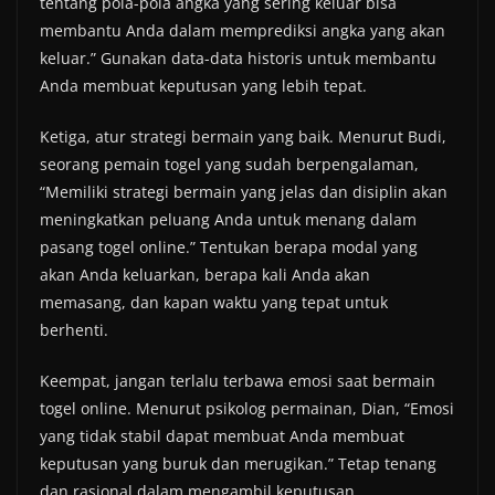
tentang pola-pola angka yang sering keluar bisa
membantu Anda dalam memprediksi angka yang akan
keluar.” Gunakan data-data historis untuk membantu
Anda membuat keputusan yang lebih tepat.
Ketiga, atur strategi bermain yang baik. Menurut Budi,
seorang pemain togel yang sudah berpengalaman,
“Memiliki strategi bermain yang jelas dan disiplin akan
meningkatkan peluang Anda untuk menang dalam
pasang togel online.” Tentukan berapa modal yang
akan Anda keluarkan, berapa kali Anda akan
memasang, dan kapan waktu yang tepat untuk
berhenti.
Keempat, jangan terlalu terbawa emosi saat bermain
togel online. Menurut psikolog permainan, Dian, “Emosi
yang tidak stabil dapat membuat Anda membuat
keputusan yang buruk dan merugikan.” Tetap tenang
dan rasional dalam mengambil keputusan.