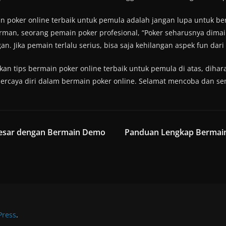
ain poker online terbaik untuk pemula adalah jangan lupa untuk b
rman, seorang pemain poker profesional, “Poker seharusnya dima
. Jika pemain terlalu serius, bisa saja kehilangan aspek fun dari
n tips bermain poker online terbaik untuk pemula di atas, diha
 percaya diri dalam bermain poker online. Selamat mencoba dan s
esar dengan Bermain Demo
Panduan Lengkap Bermain
ress
.