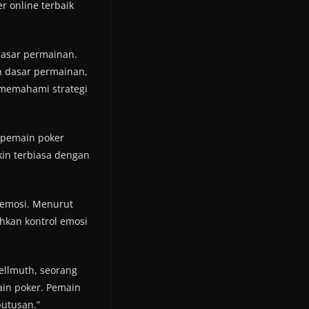
r online terbaik
dasar permainan.
n dasar permainan,
memahami strategi
g pemain poker
kin terbiasa dengan
 emosi. Menurut
hkan kontrol emosi
ellmuth, seorang
ain poker. Pemain
utusan.”