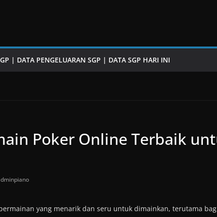
P | DATA PENGELUARAN SGP | DATA SGP HARI INI
main Poker Online Terbaik un
adminpiano
 permainan yang menarik dan seru untuk dimainkan, terutama bag