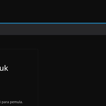
tuk
i para pemula.