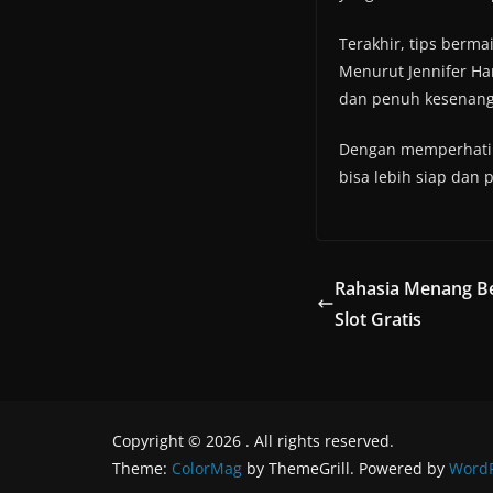
Terakhir, tips berm
Menurut Jennifer Ha
dan penuh kesenangan
Dengan memperhatika
bisa lebih siap dan
Rahasia Menang B
Slot Gratis
Copyright © 2026
. All rights reserved.
Theme:
ColorMag
by ThemeGrill. Powered by
WordP