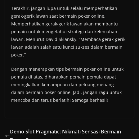
Terakhir, jangan lupa untuk selalu memperhatikan
gerak-gerik lawan saat bermain poker online.
Memperhatikan gerak-gerik lawan akan membantu
pemain untuk mengetahui strategi dan kelemahan
lawan. Menurut David Sklansky, “Membaca gerak-gerik
lawan adalah salah satu kunci sukses dalam bermain
poker.”
Dengan menerapkan tips bermain poker online untuk
pemula di atas, diharapkan pemain pemula dapat
meningkatkan kemampuan dan peluang menang
dalam bermain poker online. Jadi, jangan ragu untuk
mencoba dan terus berlatih! Semoga berhasil!
Demo Slot Pragmatic: Nikmati Sensasi Bermain