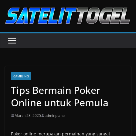
Skip
to
content
GAMBLING
Tips Bermain Poker
Online untuk Pemula
March 23, 2025
adminpiano
Poker online merupakan permainan yang sangat