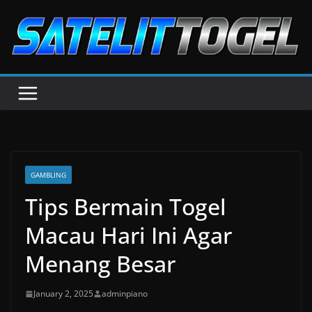
Skip
to
content
GAMBLING
Tips Bermain Togel
Macau Hari Ini Agar
Menang Besar
January 2, 2025
adminpiano