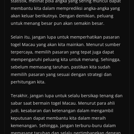
statistik, melihat pola angka yang sering muncul dapat
membantu kita dalam memprediksi angka-angka yang
akan keluar berikutnya. Dengan demikian, peluang
untuk menang besar pun akan semakin besar.
Selain itu, jangan lupa untuk memperhatikan pasaran
togel Macau yang akan kita mainkan. Menurut sumber
terpercaya, memilih pasaran yang tepat juga dapat
mempengaruhi peluang kita untuk menang. Sehingga,
sebelum memasang taruhan, pastikan kita sudah
memilih pasaran yang sesuai dengan strategi dan
perhitungan kita.
Terakhir, jangan lupa untuk selalu bersikap tenang dan
sabar saat bermain togel Macau. Menurut para ahli
judi, kesabaran dan ketenangan dalam mengambil
keputusan dapat membantu kita dalam meraih
kemenangan. Sehingga, jangan terburu-buru dalam
memasang taruhan dan selalu pertimbangkan dengan