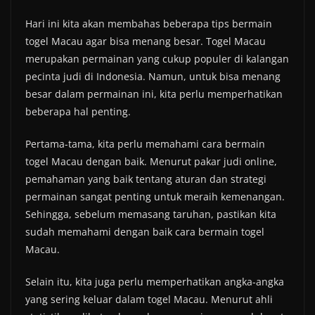
Hari ini kita akan membahas beberapa tips bermain
togel Macau agar bisa menang besar. Togel Macau
merupakan permainan yang cukup populer di kalangan
pecinta judi di Indonesia. Namun, untuk bisa menang
besar dalam permainan ini, kita perlu memperhatikan
beberapa hal penting.
Pertama-tama, kita perlu memahami cara bermain
togel Macau dengan baik. Menurut pakar judi online,
pemahaman yang baik tentang aturan dan strategi
permainan sangat penting untuk meraih kemenangan.
Sehingga, sebelum memasang taruhan, pastikan kita
sudah memahami dengan baik cara bermain togel
Macau.
Selain itu, kita juga perlu memperhatikan angka-angka
yang sering keluar dalam togel Macau. Menurut ahli