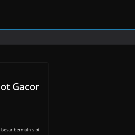
lot Gacor
g besar bermain slot