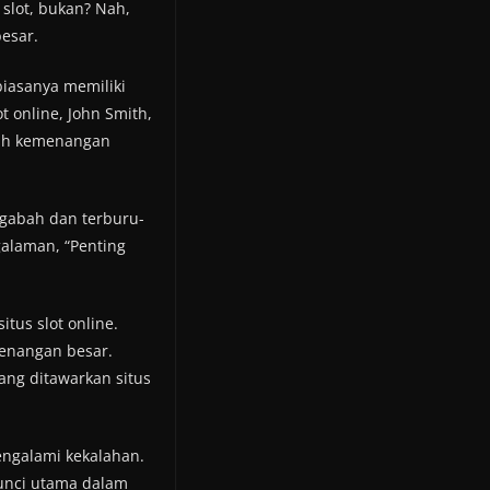
slot, bukan? Nah,
esar.
biasanya memiliki
t online, John Smith,
aih kemenangan
egabah dan terburu-
alaman, “Penting
tus slot online.
enangan besar.
ang ditawarkan situs
engalami kekalahan.
kunci utama dalam