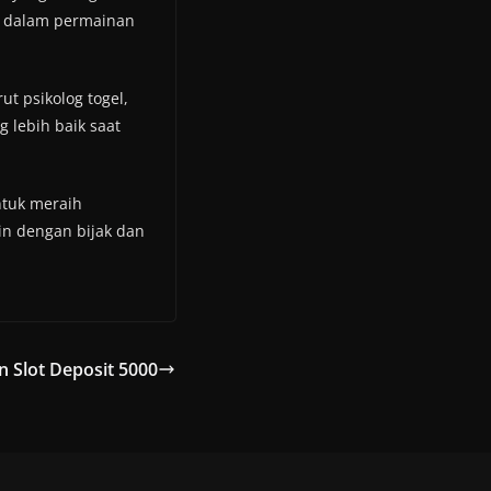
i dalam permainan
ut psikolog togel,
 lebih baik saat
ntuk meraih
in dengan bijak dan
 Slot Deposit 5000