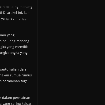
atkan peluang menang
 Di artikel ini, kami
yang lebih tinggi
inan yang
kan peluang menang
ngka yang memiliki
h angka-angka yang
bantu kalian dalam
gunakan rumus-rumus
m permainan togel
uar dalam permainan
 yang sering keluar,