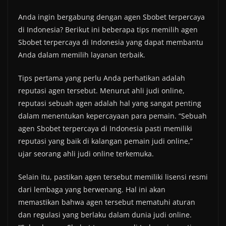
Anda ingin bergabung dengan agen Sbobet terpercaya
di Indonesia? Berikut ini beberapa tips memilih agen
Sbobet terpercaya di Indonesia yang dapat membantu
Anda dalam memilih layanan terbaik.
Tips pertama yang perlu Anda perhatikan adalah
reputasi agen tersebut. Menurut ahli judi online,
reputasi sebuah agen adalah hal yang sangat penting
dalam menentukan kepercayaan para pemain. “Sebuah
agen Sbobet terpercaya di Indonesia pasti memiliki
reputasi yang baik di kalangan pemain judi online,”
ujar seorang ahli judi online terkemuka.
Selain itu, pastikan agen tersebut memiliki lisensi resmi
dari lembaga yang berwenang. Hal ini akan
memastikan bahwa agen tersebut mematuhi aturan
dan regulasi yang berlaku dalam dunia judi online.