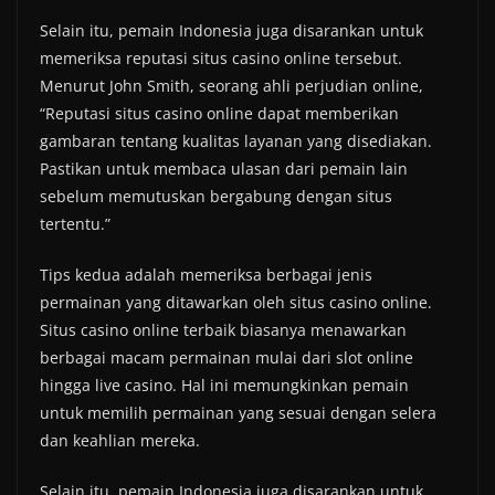
Selain itu, pemain Indonesia juga disarankan untuk
memeriksa reputasi situs casino online tersebut.
Menurut John Smith, seorang ahli perjudian online,
“Reputasi situs casino online dapat memberikan
gambaran tentang kualitas layanan yang disediakan.
Pastikan untuk membaca ulasan dari pemain lain
sebelum memutuskan bergabung dengan situs
tertentu.”
Tips kedua adalah memeriksa berbagai jenis
permainan yang ditawarkan oleh situs casino online.
Situs casino online terbaik biasanya menawarkan
berbagai macam permainan mulai dari slot online
hingga live casino. Hal ini memungkinkan pemain
untuk memilih permainan yang sesuai dengan selera
dan keahlian mereka.
Selain itu, pemain Indonesia juga disarankan untuk