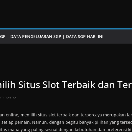
P | DATA PENGELUARAN SGP | DATA SGP HARI INI
lih Situs Slot Terbaik dan Te
dminpiano
an online, memilih situs slot terbaik dan terpercaya merupakan l
 setiap pemain. Namun, dengan begitu banyak pilihan yang tersedia
tus mana yang paling sesuai dengan kebutuhan dan preferensi kita