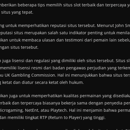
emberikan beberapa tips memilih situs slot terbaik dan terpercay
situs yang tepat.
ng untuk memperhatikan reputasi situs tersebut. Menurut John Smi
Reputasi situs merupakan salah satu indikator penting untuk meni
astikan untuk membaca ulasan dan testimoni dari pemain lain se
gan situs tersebut.
n juga lisensi dan regulasi yang dimiliki oleh situs tersebut. Situs s
memiliki lisensi resmi dari badan pengawas perjudian yang terkem
au UK Gambling Commission. Hal ini menunjukkan bahwa situs ter
ng ketat dan diatur secara ketat oleh hukum.
tikan juga untuk memperhatikan kualitas permainan yang disediaka
 terbaik dan terpercaya biasanya bekerja sama dengan penyedia pe
Microgaming, NetEnt, atau Playtech. Hal ini menjamin bahwa perm
dan memiliki tingkat RTP (Return to Player) yang tinggi.