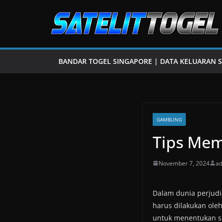
Skip
to
content
BANDAR TOGEL SINGAPORE | DATA KELUARAN SG
GAMBLING
Tips Memi
November 7, 2024
a
Dalam dunia perjudi
harus dilakukan oleh
untuk menentukan si